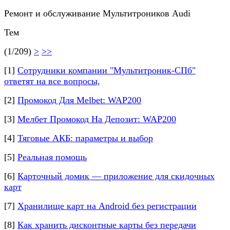
Ремонт и обслуживание Мультитроников Audi
Тем
(1/209)
>
>>
[1]
Сотрудники компании "Мультитроник-СПб"
ответят на все вопросы,
[2]
Промокод Для Melbet: WAP200
[3]
Мелбет Промокод На Депозит: WAP200
[4]
Тяговые АКБ: параметры и выбор
[5]
Реальная помощь
[6]
Карточный домик — приложение для скидочных
карт
[7]
Хранилище карт на Android без регистрации
[8]
Как хранить дисконтные карты без передачи